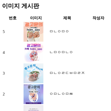
이미지 게시판
번호
이미지
제목
작성자
ㅁㄴㅇㅁㅇ
5
ㄴㅁㅇㅁㄴㅇ
4
ㅁㄴㅇㄹㄷㅂㅁㄹㅈ
3
ㅇㅁㄴㅇㅁㄿ
2